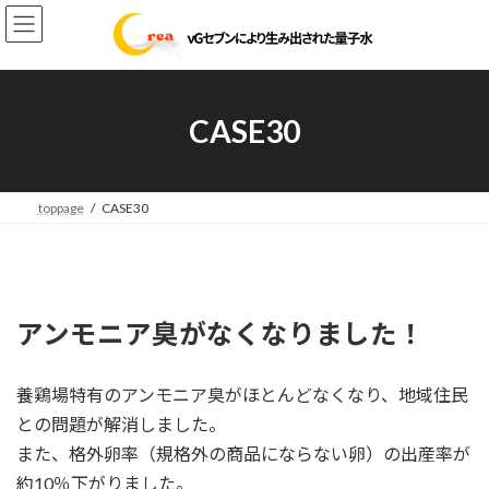
コ
ナ
ン
ビ
テ
ゲ
ン
ー
ツ
シ
へ
ョ
CASE30
ス
ン
キ
に
ッ
移
プ
動
toppage
CASE30
アンモニア臭がなくなりました！
養鶏場特有のアンモニア臭がほとんどなくなり、地域住民
との問題が解消しました。
また、格外卵率（規格外の商品にならない卵）の出産率が
約10％下がりました。