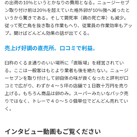
の出荷の10％というとかなりの費用となる。ニュージーセブ
ン取り付け前は20％を超えていた格外卵が10％強へ減ったと
いうから驚きである。そして斃死率（鶏の死亡率）も減少。
従って死亡鳥を抜き取る作業もへり、従業員の作業効率もアッ
プ。聞けばどんどん効果の話が出てくる。
売上げ好調の直売所。口コミで利益。
臼杵のくるま通りのいい場所に「直販場」を経営されてい
る。ここは一般客はもとより業者も後を絶たない。ニュージ
ーセブンを取り付けして卵自体の味が良くなったと評判が口
コミで広がり、わずか４〜５坪の店舗で１日数十万円を売り
上げる。もちろん商品は卵のみ。スーパーみたいなパック売
りではなく、トレーで４０〜５０個単位でどんどん売れてい
く。
インタビュー動画もご覧ください